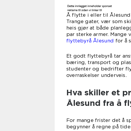
Å flytte i eller til Åles
Trange gater, vær som ski
heis gjør at både planle
par sterke armer. Mange v
flyttebyrå Ålesund
for å s
Et godt flyttebyrå tar ans
bæring, transport og plass
studenter og bedrifter f
overraskelser underveis.
Hva skiller et p
Ålesund fra å fl
For mange frister det å s
begynner å regne på tiden