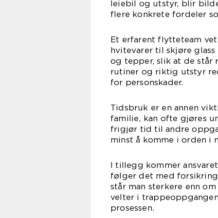
leiebil og utstyr, blir bil
flere konkrete fordeler 
Et erfarent flytteteam ve
hvitevarer til skjøre glas
og tepper, slik at de står
rutiner og riktig utstyr r
for personskader.
Tidsbruk er en annen vikti
familie, kan ofte gjøres 
frigjør tid til andre oppg
minst å komme i orden i n
I tillegg kommer ansvaret.
følger det med forsikring 
står man sterkere enn om
velter i trappeoppgangen
prosessen.