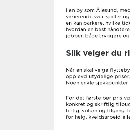
I en by som Ålesund, med
varierende vær, spiller og
en kan parkere, hvilke ti
hvordan en best håndtere
jobben både tryggere og 
Slik velger du r
Når en skal velge flytteby
opplevd utydelige priser,
Noen enkle sjekkpunkter g
For det første bør pris væ
konkret og skriftlig tilbu
bolig, volum og tilgang til
for helg, kveldsarbeid el