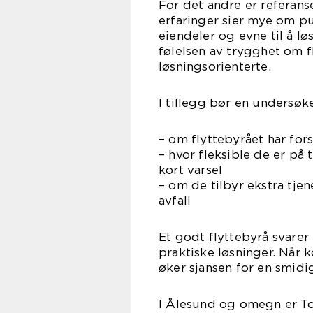
For det andre er referans
erfaringer sier mye om p
eiendeler og evne til å l
følelsen av trygghet om f
løsningsorienterte.
I tillegg bør en undersøke
– om flyttebyrået har fo
– hvor fleksible de er på
kort varsel
– om de tilbyr ekstra tje
avfall
Et godt flyttebyrå svarer 
praktiske løsninger. Når 
øker sjansen for en smidi
I Ålesund og omegn er Tor