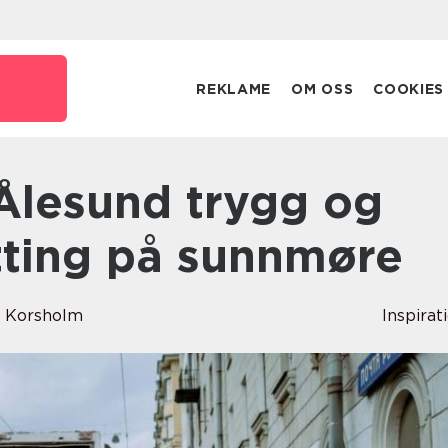
REKLAME
OM OSS
COOKIES
ytting på sunnmøre
d Korsholm
Inspirat