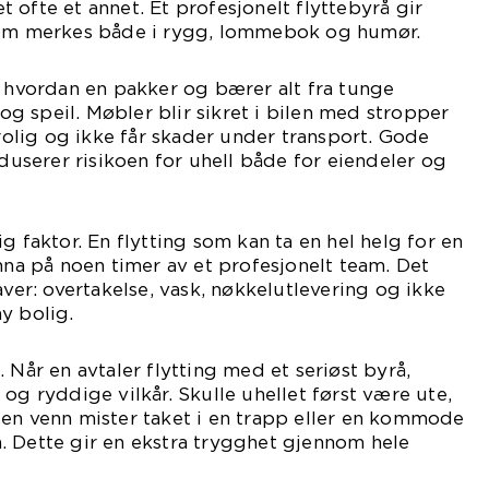
det ofte et annet. Et profesjonelt flyttebyrå gir
som merkes både i rygg, lommebok og humør.
t hvordan en pakker og bærer alt fra tunge
s og speil. Møbler blir sikret i bilen med stropper
 rolig og ikke får skader under transport. Gode
eduserer risikoen for uhell både for eiendeler og
g faktor. En flytting som kan ta en hel helg for en
unna på noen timer av et profesjonelt team. Det
aver: overtakelse, vask, nøkkelutlevering og ikke
y bolig.
 Når en avtaler flytting med et seriøst byrå,
og ryddige vilkår. Skulle uhellet først være ute,
 en venn mister taket i en trapp eller en kommode
. Dette gir en ekstra trygghet gjennom hele