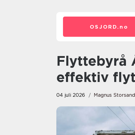
OSJORD.
no
Flyttebyrå Ålesund trygg og
effektiv fl
04 juli 2026
Magnus Storsan