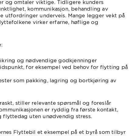
er og omtaler viktige. Tidligere kunders
unktlighet, kommunikasjon, behandling av
øse utfordringer underveis. Mange legger vekt på
lyttefolkene virker erfarne, høflige og
:
rsikring og nødvendige godkjenninger
 tidspunkt, for eksempel ved behov for flytting på
nester som pakking, lagring og bortkjøring av
raskt, stiller relevante spørsmål og foreslår
kommunikasjonen er ryddig fra første kontakt,
g flyttedag uten unødvendig stress.
nes Flyttebil et eksempel på et byrå som tilbyr