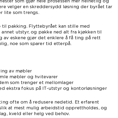
jenester som gjør hele prosessen mer helhetlig og
lere velger en skreddersydd løsning der byrået tar
r lite som trengs.
p til pakking. Flyttebyrået kan stille med
 annet utstyr, og pakke ned alt fra kjøkken til
 av eskene gjør det enklere å få ting på rett
lig, noe som sparer tid etterpå.
ing av møbler
gamle møbler og hvitevarer
r dem som trenger et mellomlager
med ekstra fokus på IT-utstyr og kontorløsninger
tting ofte om å redusere nedetid. Et erfarent
slik at mest mulig arbeidstid opprettholdes, og
dag, kveld eller helg ved behov.