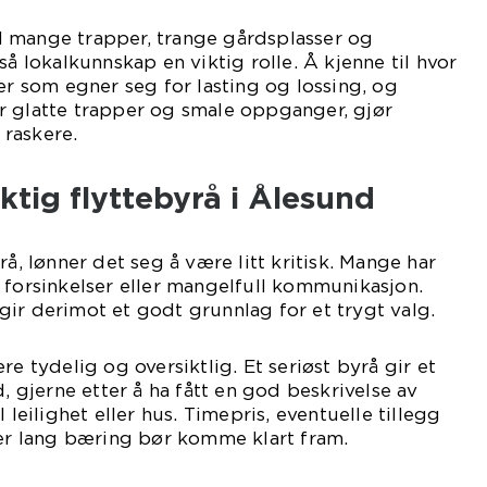
 mange trapper, trange gårdsplasser og
så lokalkunnskap en viktig rolle. Å kjenne til hvor
der som egner seg for lasting og lossing, og
r glatte trapper og smale oppganger, gjør
raskere.
iktig flyttebyrå i Ålesund
rå, lønner det seg å være litt kritisk. Mange har
 forsinkelser eller mangelfull kommunikasjon.
ir derimot et godt grunnlag for et trygt valg.
re tydelig og oversiktlig. Et seriøst byrå gir et
d, gjerne etter å ha fått en god beskrivelse av
 leilighet eller hus. Timepris, eventuelle tillegg
ler lang bæring bør komme klart fram.