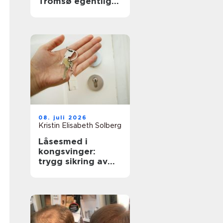
Tromsø egentlig
gjør
08. juli 2026
Kristin Elisabeth Solberg
Låsesmed i
kongsvinger:
trygg sikring av
boliger og bygg