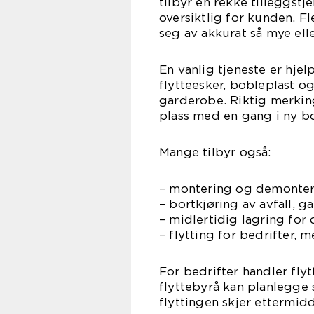
tilbyr en rekke tilleggst
oversiktlig for kunden. F
seg av akkurat så mye elle
En vanlig tjeneste er hjel
flytteesker, bobleplast og
garderobe. Riktig merking
plass med en gang i ny bo
Mange tilbyr også:
– montering og demonter
– bortkjøring av avfall, 
– midlertidig lagring fo
– flytting for bedrifter, 
For bedrifter handler fly
flyttebyrå kan planlegge 
flyttingen skjer ettermid