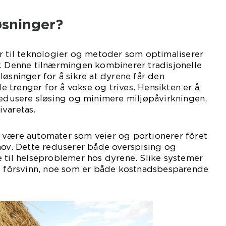
øsninger?
r til teknologier og metoder som optimaliserer
r. Denne tilnærmingen kombinerer tradisjonelle
løsninger for å sikre at dyrene får den
trenger for å vokse og trives. Hensikten er å
redusere sløsing og minimere miljøpåvirkningen,
varetas.
 være automater som veier og portionerer fôret
hov. Dette reduserer både overspising og
 til helseproblemer hos dyrene. Slike systemer
re fôrsvinn, noe som er både kostnadsbesparende