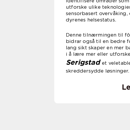
identifisere områder som 
utforske ulike teknologi
sensorbasert overvåking, 
dyrenes helsestatus.
Denne tilnærmingen til fô
bidrar også til en bedre 
lang sikt skaper en mer b
i å lære mer eller utforsk
Serigstad
et veletabl
skreddersydde løsninger.
Le