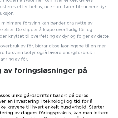
ed moderne systemer kan hver enkelt dyrets
usteres etter behov, noe som fører til sunnere dyr
uksjon.
 minimere fôrsvinn kan bønder dra nytte av
elser. De slipper å kjøpe overflødig fôr, og
r knyttet til overfetting av dyr og følger av dette.
overbruk av fôr, bidrar disse løsningene til en mer
re fôrsvinn betyr også lavere energiforbruk i
agring av fôr.
 av foringsløsninger på
asses ulike gårdsdrifter basert på deres
er en investering i teknologi og tid for å
ke kravene til hvert enkelt husdyrhold. Starter
ring av dagens fôringspraksis, kan man lettere