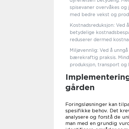
dyrehelsen betydelig. M
spisevaner overvåkes og j
med bedre vekst og prod
Kostnadsreduksjon: Ved å
betydelige kostnadsbespar
reduserer dermed kostnade
Miljøvennlig: Ved å unngå 
bærekraftig praksis. Mind
produksjon, transport og l
Implementering
gården
Foringsløsninger kan tilp
spesifikke behov. Det krev
analysere og forstå de uni
man med en grundig vurde