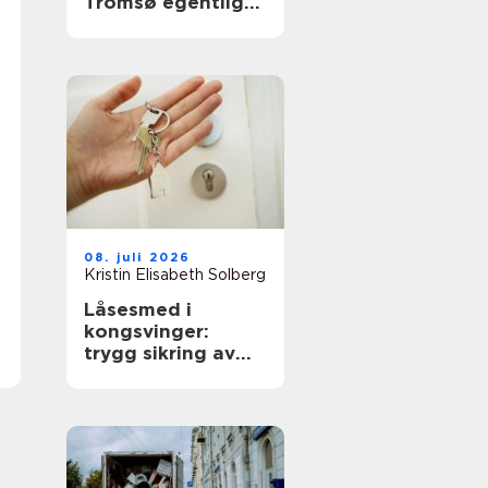
Tromsø egentlig
gjør
08. juli 2026
Kristin Elisabeth Solberg
Låsesmed i
kongsvinger:
trygg sikring av
boliger og bygg