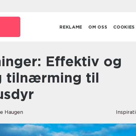
REKLAME
OM OSS
COOKIES
 tilnærming til
usdyr
e Haugen
Inspirat