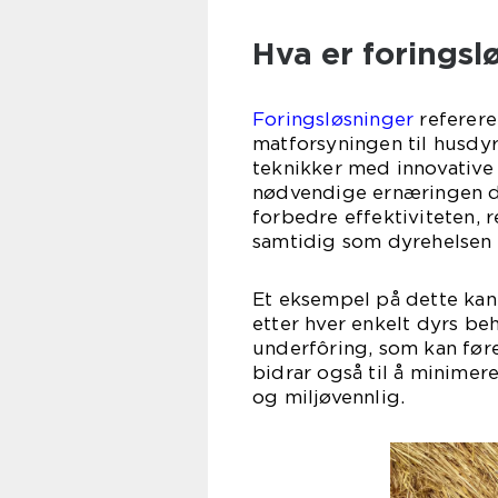
Hva er foringsl
Foringsløsninger
referere
matforsyningen til husdy
teknikker med innovative 
nødvendige ernæringen de 
forbedre effektiviteten, 
samtidig som dyrehelsen i
Et eksempel på dette kan
etter hver enkelt dyrs be
underfôring, som kan føre
bidrar også til å minime
og miljøvennlig.