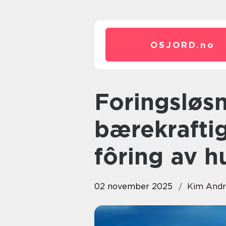
OSJORD.
no
Foringsløsninger: Effektiv og
bærekraftig
fôring av h
02 november 2025
Kim Andr