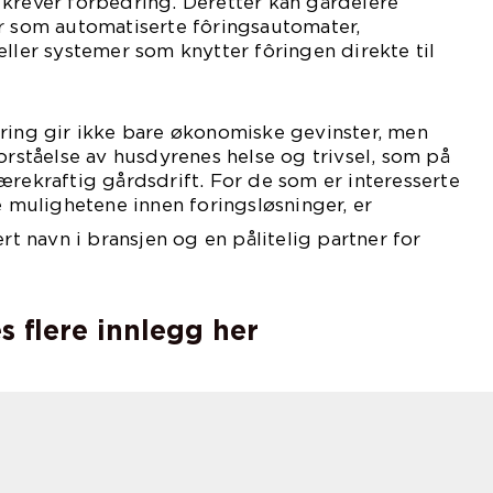
krever forbedring. Deretter kan gårdeiere
er som automatiserte fôringsautomater,
eller systemer som knytter fôringen direkte til
ring gir ikke bare økonomiske gevinster, men
forståelse av husdyrenes helse og trivsel, som på
ærekraftig gårdsdrift. For de som er interesserte
e mulighetene innen foringsløsninger, er
ert navn i bransjen og en pålitelig partner for
s flere innlegg her