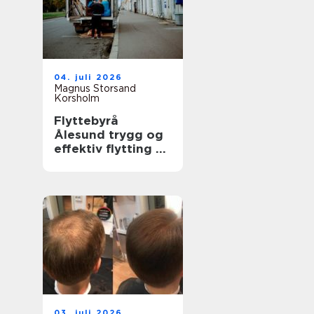
04. juli 2026
Magnus Storsand
Korsholm
Flyttebyrå
Ålesund trygg og
effektiv flytting på
sunnmøre
03. juli 2026