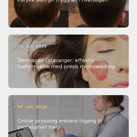
03. juli 2026
Dermapen i stavanger: effektiv
hudfornyelse med presis microneedling
03. juli 2026
Online psykolog enklere tilgang til
profesjonell hjelp