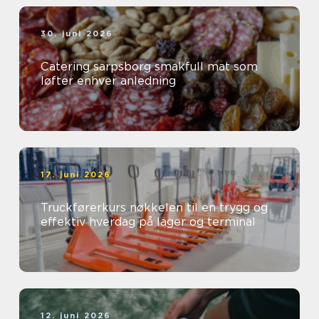
30. juni 2026
Catering sarpsborg smakfull mat som
løfter enhver anledning
17. juni 2026
Truckførerkurs nøkkelen til en trygg og
effektiv hverdag på lager og terminal
12. juni 2026