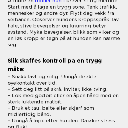
Å møte en
funnet hund
krever ro og metode.
Start med å lage en trygg sone. Tenk trafikk,
mennesker og andre dyr. Flytt deg vekk fra
veibanen. Observer hundens kroppsspråk: lav
hale, stive bevegelser og knurring betyr
avstand. Myke bevegelser, blikk som viker og
en løs kropp er tegn på at hunden kan nærme
seg.
Slik skaffes kontroll på en trygg
måte:
– Snakk lavt og rolig. Unngå direkte
øyekontakt over tid.
– Sett deg litt på skrå. Inviter, ikke tving.
– Lok med godbit eller en åpen hånd med en
sterk luktende matbit.
– Bruk et tau, belte eller skjerf som
midlertidig bånd.
– Unngå å løpe etter hunden. Da øker stress
og flukt.