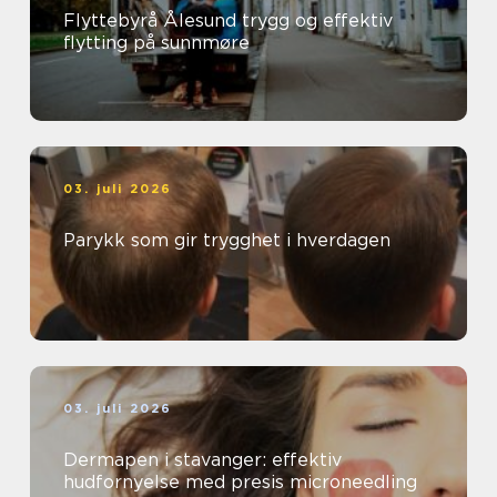
Flyttebyrå Ålesund trygg og effektiv
flytting på sunnmøre
03. juli 2026
Parykk som gir trygghet i hverdagen
03. juli 2026
Dermapen i stavanger: effektiv
hudfornyelse med presis microneedling