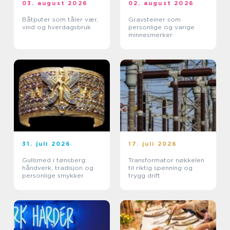
03. august 2026
02. august 2026
Båtputer som tåler vær,
Gravsteiner som
vind og hverdagsbruk
personlige og varige
minnesmerker
31. juli 2026
17. juli 2026
Gullsmed i tønsberg:
Transformator nøkkelen
håndverk, tradisjon og
til riktig spenning og
personlige smykker
trygg drift