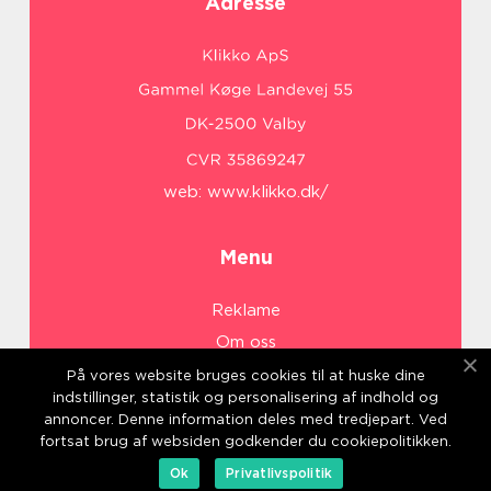
Adresse
web:
www.klikko.dk/
Menu
Reklame
Om oss
Cookies
På vores website bruges cookies til at huske dine
indstillinger, statistik og personalisering af indhold og
Kontakt Oss
annoncer. Denne information deles med tredjepart. Ved
Sitemap
fortsat brug af websiden godkender du cookiepolitikken.
Ok
Privatlivspolitik