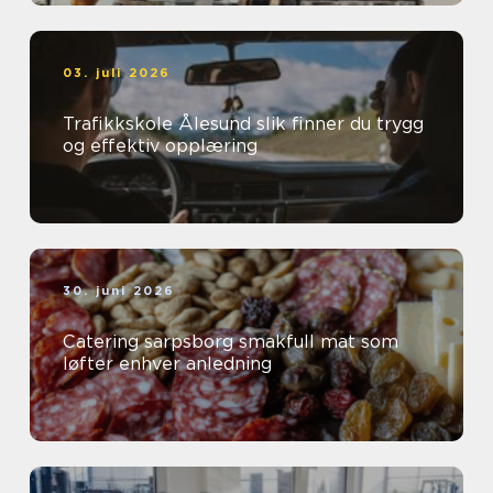
03. juli 2026
Trafikkskole Ålesund slik finner du trygg
og effektiv opplæring
30. juni 2026
Catering sarpsborg smakfull mat som
løfter enhver anledning