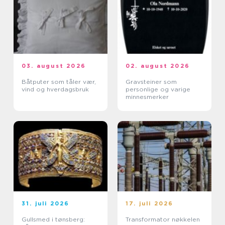
03. august 2026
02. august 2026
Båtputer som tåler vær,
Gravsteiner som
vind og hverdagsbruk
personlige og varige
minnesmerker
31. juli 2026
17. juli 2026
Gullsmed i tønsberg:
Transformator nøkkelen