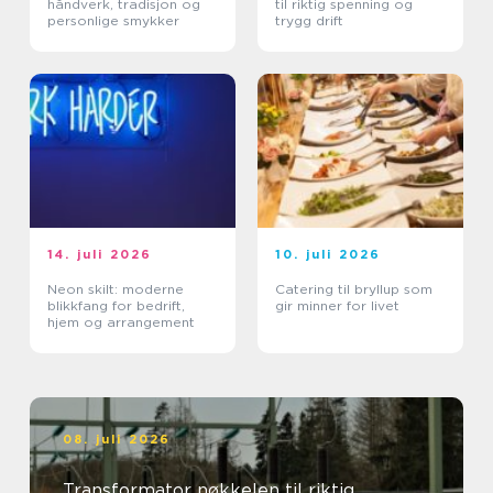
håndverk, tradisjon og
til riktig spenning og
personlige smykker
trygg drift
14. juli 2026
10. juli 2026
Neon skilt: moderne
Catering til bryllup som
blikkfang for bedrift,
gir minner for livet
hjem og arrangement
08. juli 2026
Transformator nøkkelen til riktig