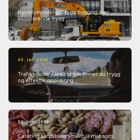
Rystelsesmåling: Trygg bygging nær
eksisterende bygg
03. juli 2026
Trafikkskole Ålesund slik finner du trygg
og effektiv opplæring
30. juni 2026
Catering sarpsborg smakfull mat som