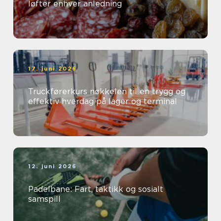
løfter enhver anledning
17. juni 2026
Truckførerkurs nøkkelen til en trygg og
effektiv hverdag på lager og terminal
12. juni 2026
Padelbane: Fart, taktikk og sosialt
samspill