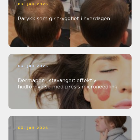
03. juli 2026
Parykk som gir trygghet i hverdagen
03. juli 2026
Dermapen i stavanger: effektiv
hudfornyelse med presis microneedling
03. juli 2026