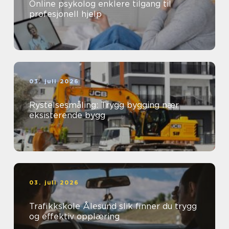
Online psykolog enklere tilgang til
profesjonell hjelp
03. juli 2026
Rystelsesmåling: Trygg bygging nær
eksisterende bygg
03. juli 2026
Trafikkskole Ålesund slik finner du trygg
og effektiv opplæring