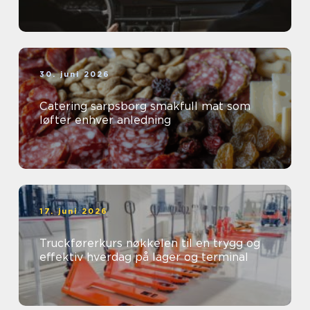
30. juni 2026
Catering sarpsborg smakfull mat som
løfter enhver anledning
17. juni 2026
Truckførerkurs nøkkelen til en trygg og
effektiv hverdag på lager og terminal