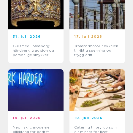
31. juli 2026
17. juli 2026
Gullsmed i tønsberg:
Transformator nøkkelen
håndverk, tradisjon og
til riktig spenning og
personlige smykker
trygg drift
14. juli 2026
10. juli 2026
Neon skilt: moderne
Catering til bryllup som
blikkfang for bedrift,
gir minner for livet